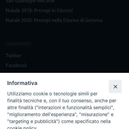
San Giuseppe nell’arte
Natale 2018: Presepi in Diocesi
Natale 2020: Presepi nella Diocesi di Genova
Community
Twitter
Facebook
Contattaci
Informativa
Spazio Lettori
Utilizziamo cookie o tecnologie simili per
finalità tecniche e, con il tuo consenso, anche per
altre finalità ("interazioni e funzionalità semplici",
Eventi
"miglioramento dell'esperienza", "misurazione" e
Eventi diocesani
"targeting e pubblicità") come specificato nella
cookie policy.