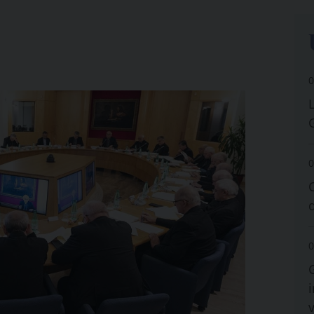
0
0
0
i