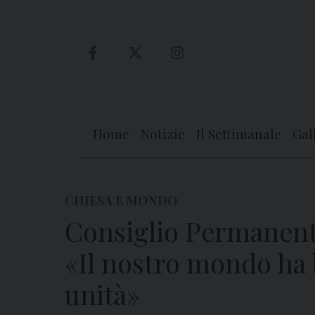
Skip
to
content
Home
Notizie
Il Settimanale
Gal
CHIESA E MONDO
Consiglio Permanente
«Il nostro mondo ha 
unità»