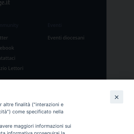
mmunity
Eventi
tter
Eventi diocesani
cebook
tattaci
zio Lettori
altre finalità ("interazioni e
cità") come specificato nella
 avere maggiori informazioni sui
sta informativa proseguirai la