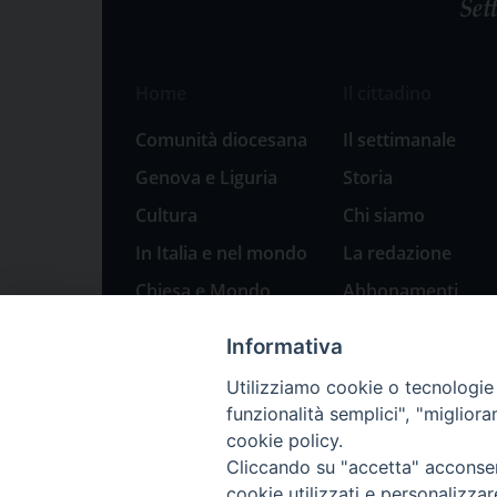
Home
Il cittadino
Comunità diocesana
Il settimanale
Genova e Liguria
Storia
Cultura
Chi siamo
In Italia e nel mondo
La redazione
Chiesa e Mondo
Abbonamenti
Sport
Pubblicità
Informativa
Parole di pace
Utilizziamo cookie o tecnologie s
Natale 2023: presepi
funzionalità semplici", "miglior
a Genova
cookie policy.
Cliccando su "accetta" acconsent
cookie utilizzati e personalizza