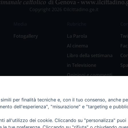
Copyright 2026 ©ilcittadino.ge.it
Media
Rubriche
Co
Fotogallery
La Parola
Twi
Al cinema
Fa
Libro della settimana
Con
in Televisione
Spa
Opinioni e commenti
San Giuseppe
nell’arte
imili per finalità tecniche e, con il tuo consenso, anche per 
Natale 2018: Presepi
amento dell'esperienza", "misurazione" e "targeting e pubbli
in Diocesi
Natale 2020: Presepi
i all'utilizzo dei cookie. Cliccando su "personalizza" puoi
nella Diocesi di
re le tue preferenze. Cliccando su "rifiuta" o chiudendo que