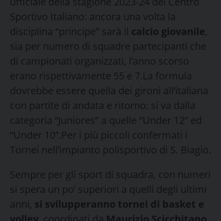
ufficiale della stagione 2023-24 del Centro
Sportivo Italiano: ancora una volta la
disciplina “principe” sarà il
calcio giovanile
,
sia per numero di squadre partecipanti che
di campionati organizzati, l’anno scorso
erano rispettivamente 55 e 7.La formula
dovrebbe essere quella dei gironi all’italiana
con partite di andata e ritorno: si va dalla
categoria “Juniores” a quelle “Under 12” ed
“Under 10”.Per i più piccoli confermati i
Tornei nell’impianto polisportivo di S. Biagio.
Sempre per gli sport di squadra, con numeri
si spera un po’ superiori a quelli degli ultimi
anni,
si svilupperanno tornei di basket e
volley
, coordinati da
Maurizio Scicchitano