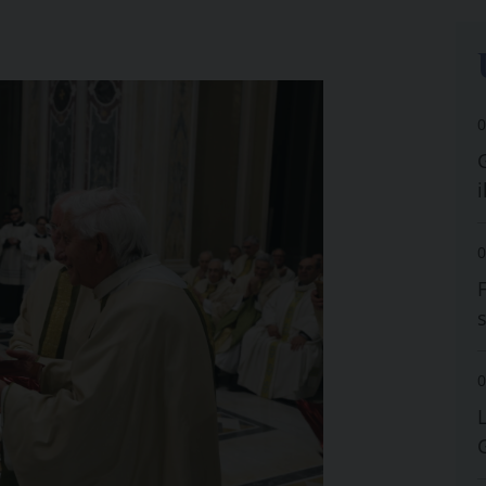
0
i
0
0