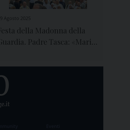
9 Agosto 2025
Festa della Madonna della
Guardia. Padre Tasca: «Maria,
Colei che si prende cura del
mondo»
mmunity
Eventi