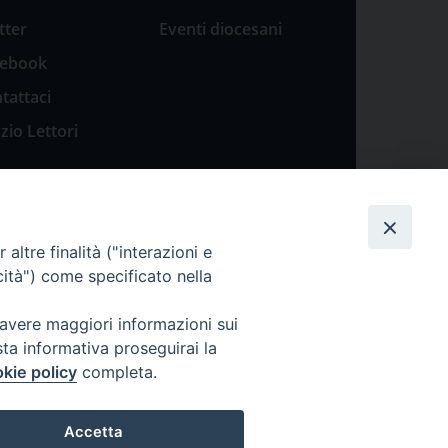
tter
Eventi diocesani
cebook
tattaci
zio Lettori
altre finalità ("interazioni e
cità") come specificato nella
 avere maggiori informazioni sui
sta informativa proseguirai la
kie policy
completa.
Accetta