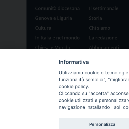
Comunità diocesana
Il settimanale
Genova e Liguria
Storia
Cultura
Chi siamo
In Italia e nel mondo
La redazione
Chiesa e Mondo
Abbonamenti
Sport
Pubblicità
Informativa
Parole di pace
Utilizziamo cookie o tecnologie s
Natale 2023: presepi
funzionalità semplici", "miglior
a Genova
cookie policy.
Cliccando su "accetta" acconsent
cookie utilizzati e personalizza
navigazione installando i soli co
Personalizza