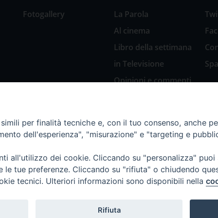
Fotogallery
La Parola
Twi
Al cinema
Fa
Libro della settimana
Con
in Televisione
Spa
Opinioni e commenti
San Giuseppe
nell’arte
imili per finalità tecniche e, con il tuo consenso, anche per 
Natale 2018: Presepi
amento dell'esperienza", "misurazione" e "targeting e pubbli
in Diocesi
Natale 2020: Presepi
i all'utilizzo dei cookie. Cliccando su "personalizza" puoi
nella Diocesi di
re le tue preferenze. Cliccando su "rifiuta" o chiudendo que
Genova
okie tecnici. Ulteriori informazioni sono disponibili nella
coo
Rifiuta