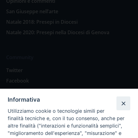
Opinioni e commenti
San Giuseppe nell’arte
Natale 2018: Presepi in Diocesi
Natale 2020: Presepi nella Diocesi di Genova
Community
Twitter
Facebook
Contattaci
Informativa
Spazio Lettori
Utilizziamo cookie o tecnologie simili per
finalità tecniche e, con il tuo consenso, anche per
altre finalità ("interazioni e funzionalità semplici",
Eventi
"miglioramento dell'esperienza", "misurazione" e