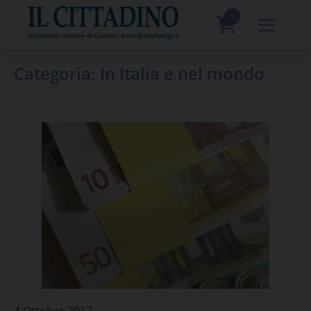
Skip
to
0
content
prodotti
Categoria:
In Italia e nel mondo