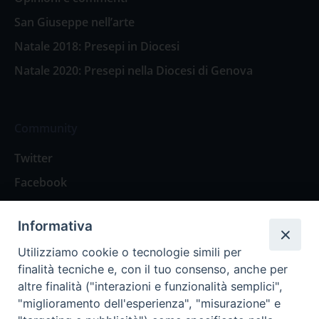
San Giuseppe nell’arte
Natale 2018: Presepi in Diocesi
Natale 2020: Presepi nella Diocesi di Genova
Community
Twitter
Facebook
Contattaci
Informativa
Spazio Lettori
Utilizziamo cookie o tecnologie simili per
finalità tecniche e, con il tuo consenso, anche per
altre finalità ("interazioni e funzionalità semplici",
Eventi
"miglioramento dell'esperienza", "misurazione" e
Eventi diocesani