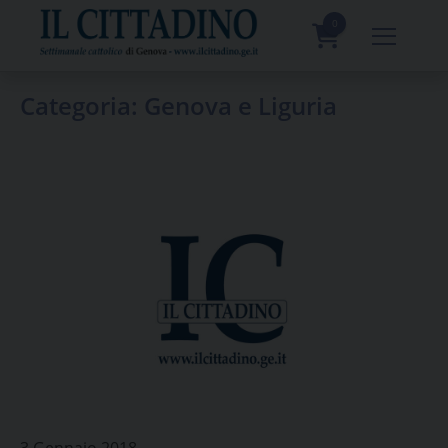
Skip
to
0
content
prodotti
Categoria:
Genova e Liguria