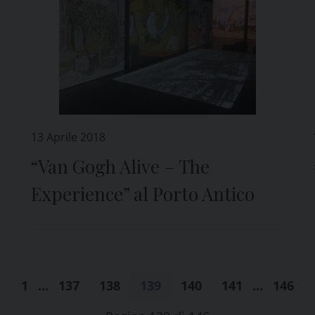
13 Aprile 2018
“Van Gogh Alive – The
Experience” al Porto Antico
1
…
137
138
139
140
141
…
146