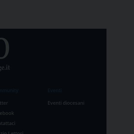
mmunity
Eventi
tter
Eventi diocesani
cebook
tattaci
zio Lettori