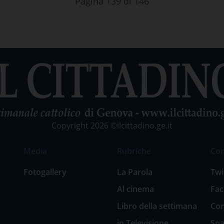
Pagina 139 di 146
Copyright 2026 ©ilcittadino.ge.it
Media
Rubriche
Co
Fotogallery
La Parola
Twi
Al cinema
Fa
Libro della settimana
Con
in Televisione
Spa