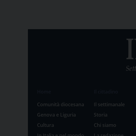
Home
Il cittadino
Comunità diocesana
Il settimanale
Genova e Liguria
Storia
Cultura
Chi siamo
In Italia e nel mondo
La redazione