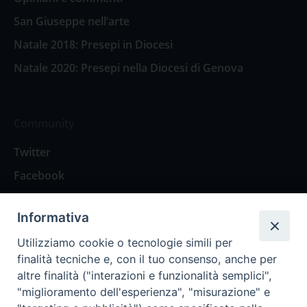
San Giuseppe nell’arte
Natale 2018: Presepi in Diocesi
Natale 2020: Presepi nella Diocesi di Genova
Community
Twitter
Facebook
Contattaci
Informativa
Spazio Lettori
Utilizziamo cookie o tecnologie simili per
finalità tecniche e, con il tuo consenso, anche per
altre finalità ("interazioni e funzionalità semplici",
Eventi
"miglioramento dell'esperienza", "misurazione" e
Eventi diocesani