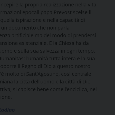
cepire la propria realizzazione nella vita.
rmazioni epocali papa Prevost scelse il
uella ispirazione e nella capacità di
na un documento che non parla
enza artificiale ma del modo di prendersi
nsione esistenziale. E la Chiesa ha da
uomo e sulla sua salvezza in ogni tempo.
umanitas: l’umanità tutta intera e la sua
oporre il Regno di Dio a questo nostro
è molto di Sant’Agostino, così centrale
iana la città dell’uomo e la città di Dio
tiva, si capisce bene come l’enciclica, nel
zione.
ttadino