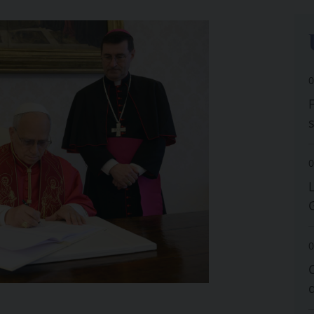
0
0
0