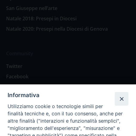
San Giuseppe nell’arte
Natale 2018: Presepi in Diocesi
Natale 2020: Presepi nella Diocesi di Genova
Community
Twitter
Facebook
Contattaci
Informativa
Spazio Lettori
Utilizziamo cookie o tecnologie simili per
finalità tecniche e, con il tuo consenso, anche per
altre finalità ("interazioni e funzionalità semplici",
Eventi
"miglioramento dell'esperienza", "misurazione" e
Eventi diocesani
"targeting e pubblicità") come specificato nella