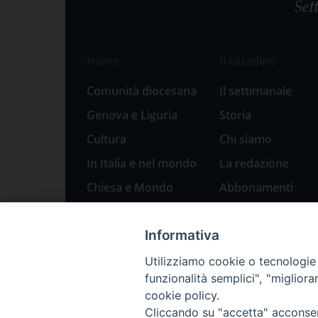
Home
Il cittadino
Comunità diocesana
Il settimanale
Genova e Liguria
Storia
Cultura
Chi siamo
In Italia e nel mondo
La redazione
Chiesa e Mondo
Abbonamenti
Sport
Pubblicità
Informativa
Parole di pace
Natale 2023: presepi
Utilizziamo cookie o tecnologie s
a Genova
funzionalità semplici", "miglior
cookie policy.
Cliccando su "accetta" acconsent