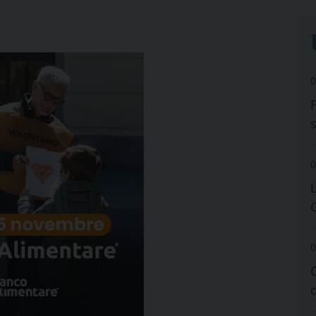
0
0
0