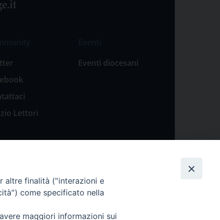
mmunity
Eventi
tter
Eventi diocesani
cebook
tattaci
zio Lettori
altre finalità ("interazioni e
cità") come specificato nella
 avere maggiori informazioni sui