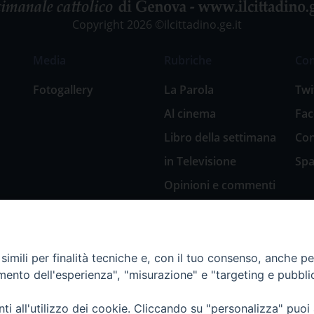
Copyright 2026 ©ilcittadino.ge.it
Media
Rubriche
Co
Fotogallery
La Parola
Twi
Al cinema
Fa
Libro della settimana
Con
in Televisione
Spa
Opinioni e commenti
San Giuseppe
nell’arte
Natale 2018: Presepi
imili per finalità tecniche e, con il tuo consenso, anche per 
in Diocesi
amento dell'esperienza", "misurazione" e "targeting e pubbli
Natale 2020: Presepi
nella Diocesi di
i all'utilizzo dei cookie. Cliccando su "personalizza" puoi