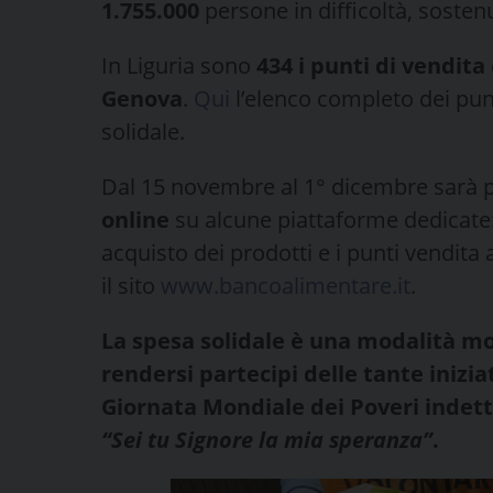
1.755.000
persone in difficoltà, sostenu
In Liguria sono
434 i punti di vendita
Genova
.
Qui
l’elenco completo dei punt
solidale.
Dal 15 novembre al 1° dicembre sarà p
online
su alcune piattaforme dedicate:
acquisto dei prodotti e i punti vendita a
il sito
www.bancoalimentare.it
.
La spesa solidale è una modalità mol
rendersi partecipi delle tante inizia
Giornata Mondiale dei Poveri indet
“Sei tu Signore la mia speranza”
.