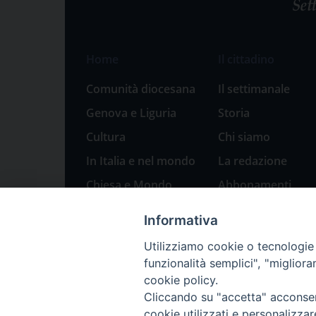
Home
Il cittadino
Comunità diocesana
Il settimanale
Genova e Liguria
Storia
Cultura
Chi siamo
In Italia e nel mondo
La redazione
Chiesa e Mondo
Abbonamenti
Sport
Pubblicità
Informativa
Parole di pace
Utilizziamo cookie o tecnologie s
Natale 2023: presepi
funzionalità semplici", "miglior
a Genova
cookie policy.
Cliccando su "accetta" acconsent
cookie utilizzati e personalizza