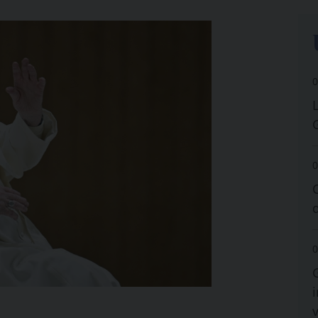
0
0
0
i