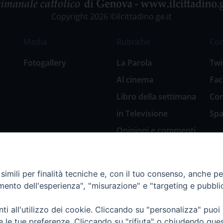
Copyright 2026 ©ilcittadino.ge.it
Media
Rubriche
Co
Fotogallery
La Parola
Twi
Al cinema
Fa
Libro della settimana
Con
in Televisione
Spa
Opinioni e commenti
San Giuseppe
nell’arte
imili per finalità tecniche e, con il tuo consenso, anche per 
Natale 2018: Presepi
amento dell'esperienza", "misurazione" e "targeting e pubbli
in Diocesi
Natale 2020: Presepi
i all'utilizzo dei cookie. Cliccando su "personalizza" puoi
nella Diocesi di
re le tue preferenze. Cliccando su "rifiuta" o chiudendo que