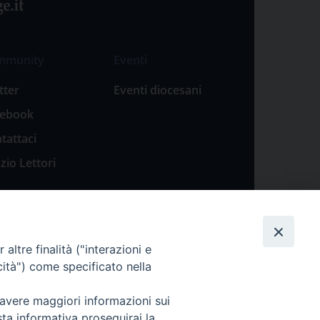
mmunity
Eventi
tter
Eventi diocesani
cebook
tattaci
zio Lettori
altre finalità ("interazioni e
cità") come specificato nella
 avere maggiori informazioni sui
sta informativa proseguirai la