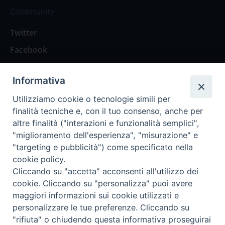
Community
Twitter
Facebook
Contattaci
Informativa
Spazio Lettori
Utilizziamo cookie o tecnologie simili per
finalità tecniche e, con il tuo consenso, anche per
altre finalità ("interazioni e funzionalità semplici",
Eventi
"miglioramento dell'esperienza", "misurazione" e
Eventi diocesani
"targeting e pubblicità") come specificato nella
cookie policy.
Cliccando su "accetta" acconsenti all'utilizzo dei
cookie. Cliccando su "personalizza" puoi avere
maggiori informazioni sui cookie utilizzati e
Privacy Policy
Informativa Cookie
personalizzare le tue preferenze. Cliccando su
"rifiuta" o chiudendo questa informativa proseguirai