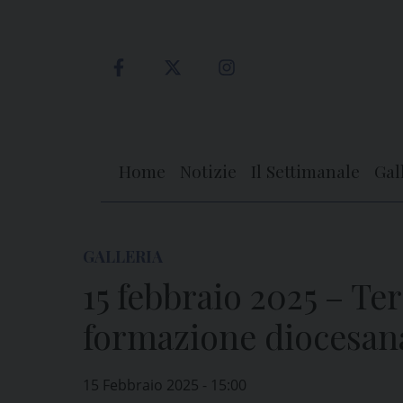
Skip
to
content
Home
Notizie
Il Settimanale
Gal
GALLERIA
15 febbraio 2025 – Te
formazione diocesan
15 Febbraio 2025 - 15:00