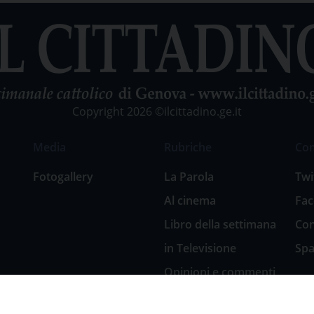
Copyright 2026 ©ilcittadino.ge.it
Media
Rubriche
Co
Fotogallery
La Parola
Twi
Al cinema
Fa
Libro della settimana
Con
in Televisione
Spa
Opinioni e commenti
San Giuseppe
nell’arte