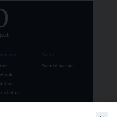
mmunity
Eventi
tter
Eventi diocesani
cebook
tattaci
zio Lettori