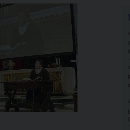
0
i
0
0