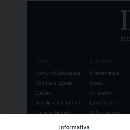
Home
Il cittadino
Comunità diocesana
Il settimanale
Genova e Liguria
Storia
Cultura
Chi siamo
In Italia e nel mondo
La redazione
Chiesa e Mondo
Abbonamenti
Sport
Pubblicità
Informativa