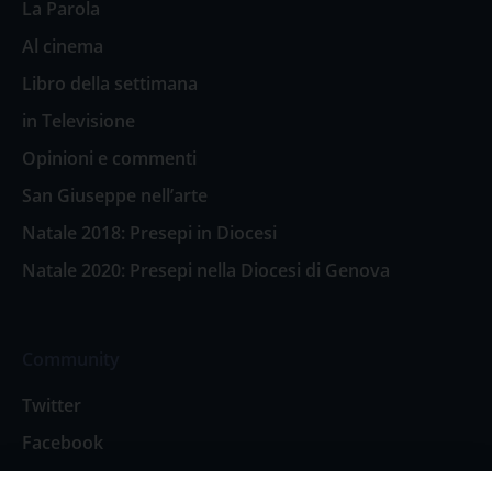
La Parola
Al cinema
Libro della settimana
in Televisione
Opinioni e commenti
San Giuseppe nell’arte
Natale 2018: Presepi in Diocesi
Natale 2020: Presepi nella Diocesi di Genova
Community
Twitter
Facebook
Contattaci