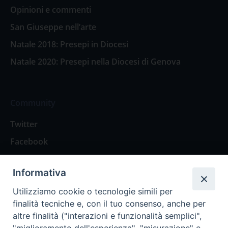
Opinioni e commenti
San Giuseppe nell’arte
Natale 2018: Presepi in Diocesi
Natale 2020: Presepi nella Diocesi di Genova
Community
Twitter
Facebook
Contattaci
Informativa
Spazio Lettori
Utilizziamo cookie o tecnologie simili per
finalità tecniche e, con il tuo consenso, anche per
altre finalità ("interazioni e funzionalità semplici",
Eventi