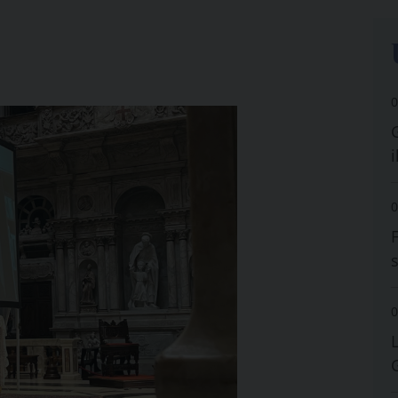
0
i
0
0