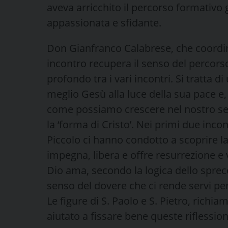
aveva arricchito il percorso formativo 
appassionata e sfidante.
Don Gianfranco Calabrese, che coordin
incontro recupera il senso del percorso
profondo tra i vari incontri. Si tratt
meglio Gesù alla luce della sua pace e,
come possiamo crescere nel nostro servi
la ‘forma di Cristo’. Nei primi due inc
Piccolo ci hanno condotto a scoprire 
impegna, libera e offre resurrezione e
Dio ama, secondo la logica dello sprec
senso del dovere che ci rende servi per 
Le figure di S. Paolo e S. Pietro, richi
aiutato a fissare bene queste riflession