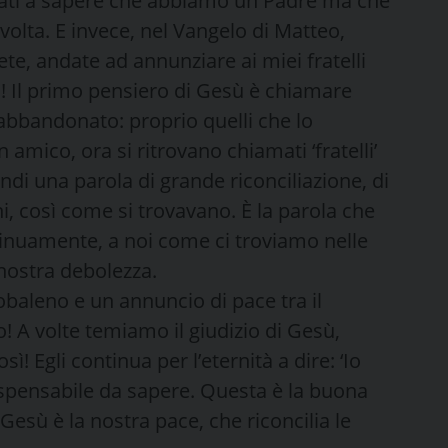
uati a sapere che abbiamo un Padre ma che
olta. E invece, nel Vangelo di Matteo,
te, andate ad annunziare ai miei fratelli
! Il primo pensiero di Gesù è chiamare
 abbandonato: proprio quelli che lo
amico, ora si ritrovano chiamati ‘fratelli’
di una parola di grande riconciliazione, di
, così come si trovavano. È la parola che
ntinuamente, a noi come ci troviamo nelle
nostra debolezza.
cobaleno e un annuncio di pace tra il
! A volte temiamo il giudizio di Gesù,
! Egli continua per l’eternità a dire: ‘Io
dispensabile da sapere. Questa è la buona
Gesù è la nostra pace, che riconcilia le