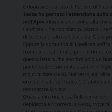
E dopo aver parlato di Paolo e di Pietro
Tasca ha portato l’attenzione sulla
nell’Apocalisse
viene rivolta alla chie
Laodicea – ha ricordato p. Marco – sem
differenza di altre chiese a cui Gesù pr
Eppure la comunità di Laodicea soffre il
fronte a questo male, però, il rimedio è
questa lettera che sembra solo un bia
per le nostre comunità stanche e tiepi
ma guardare Gesù. Nel testo, egli dice 
oro purificato dal fuoco (…), abiti bianch
recuperare la vista’.
Quasi a dire una cosa bellissima: se ri
tiepidezza e ricorrerai a Gesù, troverai 
affettuoso e personale, Gesù si rivolge 