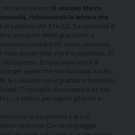
, nel terzo incontro
il vescovo Marco
 comunità, richiamando la lettera che
sa di Laodicea (AP 3,14-22): “La comunità di
bra non avere difetti gravissimi, a
eannuncia rimedi forti, severi, durissimi.
 male più terribile, che è la tiepidezza. Di
 Gesù stesso. Ecco la bella novità di
simo per quello che non funziona. Anche
de, la soluzione non è guardarsi l’ombelico
infatti: ‘Ti consiglio di comperare da me
i (…) e collirio per ungerti gli occhi e
conoscerai la tua povertà e la tua
l’aiuto risolutivo. Con un linguaggio
così alla chiesa di Laodicea e alle nostre