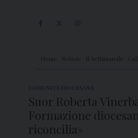
Skip
to
content
Home
Notizie
Il Settimanale
Gal
COMUNITÀ DIOCESANA
Suor Roberta Vinerba
Formazione diocesana
riconcilia»