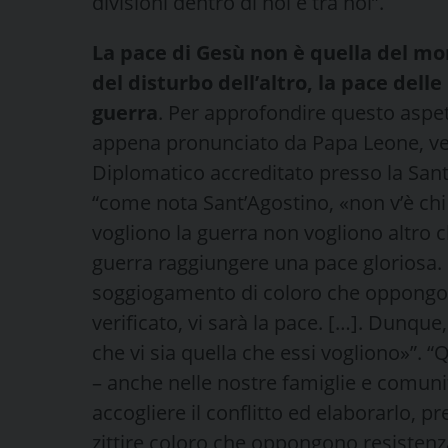
divisioni dentro di noi e tra noi”.
La pace di Gesù non è quella del mon
del disturbo dell’altro, la pace delle
guerra
. Per approfondire questo aspet
appena pronunciato da Papa Leone, ve
Diplomatico accreditato presso la San
“come nota Sant’Agostino, «non v’è chi
vogliono la guerra non vogliono altro 
guerra raggiungere una pace gloriosa. La 
soggiogamento di coloro che oppongon
verificato, vi sarà la pace. […]. Dunqu
che vi sia quella che essi vogliono»”. 
– anche nelle nostre famiglie e comunit
accogliere il conflitto ed elaborarlo,
zittire coloro che oppongono resistenza,