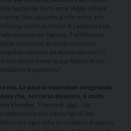
usso, basta che tu mi apra, voglio cenare
sso di me.’ Non accanto al mio trono, ma
ordinaria: anche la chiesa di Laodicea può
ella potenza del Signore. È un’illusione
 chiese sono viste da Gesù come non
mo quindi chiamati ad essere vincitori in
à mai venire meno la sua fiducia in noi.
i crediamo e speriamo.”
fra noi. La pace si costruisce integrando
 tema che, nel terzo incontro, è stato
erta Vinerba
.
“Il tema di oggi – ha
ella notizia che siamo figli di Dio.
onfesso che ogni volta mi stupisco di questa