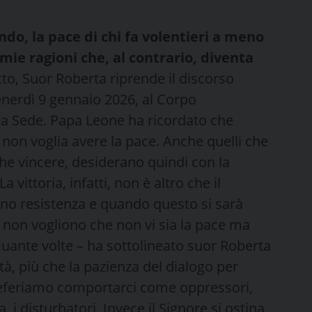
do, la pace di chi fa volentieri a meno
 mie ragioni che, al contrario, diventa
to, Suor Roberta riprende il discorso
nerdì 9 gennaio 2026, al Corpo
ta Sede. Papa Leone ha ricordato che
 non voglia avere la pace. Anche quelli che
che vincere, desiderano quindi con la
vittoria, infatti, non è altro che il
o resistenza e quando questo si sarà
e, non vogliono che non vi sia la pace ma
“Quante volte – ha sottolineato suor Roberta
à, più che la pazienza del dialogo per
 preferiamo comportarci come oppressori,
 i disturbatori. Invece il Signore si ostina