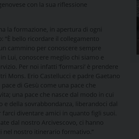
genovese con la sua riflessione
a la formazione, in apertura di ogni
: “È bello ricordare il collegamento
a di un cammino per conoscere sempre
 in Lui, conoscere meglio chi siamo e
zio. Per noi infatti ‘formarsi’ è prendere
ontri Mons. Erio Castellucci e padre Gaetano
la pace di Gesù come una pace che
 vita; una pace che nasce dal modo in cui
o e della sovrabbondanza, liberandoci dal
farci diventare amici in quanto figli suoi.
amate dal nostro Arcivescovo, ci hanno
i nel nostro itinerario formativo.”