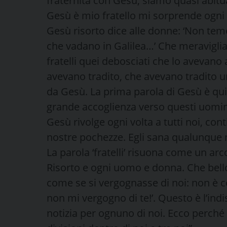
fraternità con Gesù; siamo quasi abit
Gesù è mio fratello mi sorprende ogni v
Gesù risorto dice alle donne: ‘Non teme
che vadano in Galilea…’ Che meraviglia
fratelli quei debosciati che lo avevano
avevano tradito, che avevano tradito un 
da Gesù. La prima parola di Gesù è quin
grande accoglienza verso questi uomini
Gesù rivolge ogni volta a tutti noi, co
nostre pochezze. Egli sana qualunque 
La parola ‘fratelli’ risuona come un ar
Risorto e ogni uomo e donna. Che bello
come se si vergognasse di noi: non è così
non mi vergogno di te!’. Questo è l’in
notizia per ognuno di noi. Ecco perché 