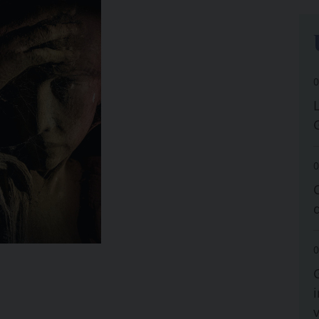
0
0
0
i