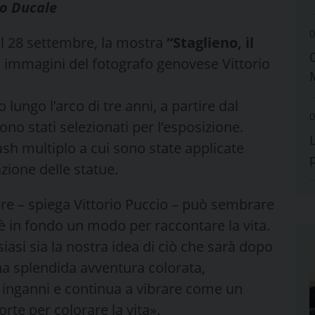
zo Ducale
0
al 28 settembre, la mostra
“Staglieno, il
i immagini del fotografo genovese Vittorio
o lungo l’arco di tre anni, a partire dal
0
ono stati selezionati per l’esposizione.
ash multiplo a cui sono state applicate
zione delle statue.
bre – spiega Vittorio Puccio – può sembrare
è in fondo un modo per raccontare la vita.
siasi sia la nostra idea di ciò che sarà dopo
na splendida avventura colorata,
i, inganni e continua a vibrare come un
orte per colorare la vita».