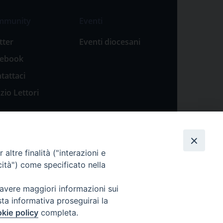
mmunity
Eventi
tter
Eventi diocesani
cebook
tattaci
zio Lettori
altre finalità ("interazioni e
cità") come specificato nella
 avere maggiori informazioni sui
sta informativa proseguirai la
kie policy
completa.