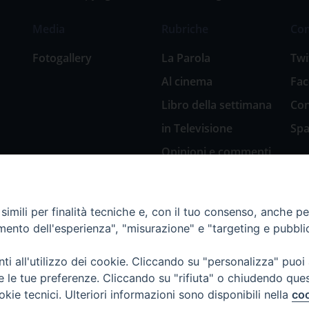
Media
Rubriche
Co
Fotogallery
La Parola
Twi
Al cinema
Fa
Libro della settimana
Con
in Televisione
Spa
Opinioni e commenti
San Giuseppe
nell’arte
imili per finalità tecniche e, con il tuo consenso, anche per 
Natale 2018: Presepi
amento dell'esperienza", "misurazione" e "targeting e pubbli
in Diocesi
Natale 2020: Presepi
i all'utilizzo dei cookie. Cliccando su "personalizza" puoi
nella Diocesi di
re le tue preferenze. Cliccando su "rifiuta" o chiudendo que
Genova
okie tecnici. Ulteriori informazioni sono disponibili nella
coo