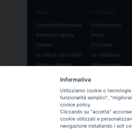
Home
Il cittadino
Comunità diocesana
Il settimanale
Genova e Liguria
Storia
Cultura
Chi siamo
In Italia e nel mondo
La redazione
Chiesa e Mondo
Abbonamenti
Sport
Pubblicità
Informativa
Parole di pace
Utilizziamo cookie o tecnologie s
Natale 2023: presepi
funzionalità semplici", "miglior
a Genova
cookie policy.
Cliccando su "accetta" acconsent
cookie utilizzati e personalizza
navigazione installando i soli co