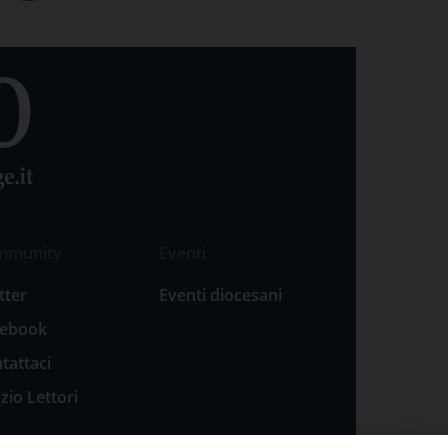
mmunity
Eventi
tter
Eventi diocesani
cebook
tattaci
zio Lettori