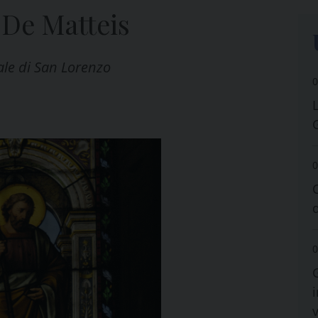
 De Matteis
ale di San Lorenzo
0
0
0
i