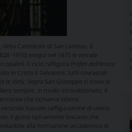
0
 della Cattedrale di San Lorenzo, il
0
1828 -1910) eseguì nel 1875 le vetrate
i opalini. Il ciclo raffigura
Profeti dell’Antico
o in Cristo il Salvatore, tutti sovrastati
te le
Virtù
. Sopra San Giuseppe si trova la
gliere sempre, in modo incondizionato, il
 marmorea che richiama stilemi
o secondo l’usuale raffigurazione di uomo
no. Il gusto tipicamente toscano che
conducibile alla formazione accademica di