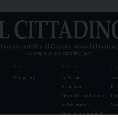
Copyright 2026 ©ilcittadino.ge.it
Media
Rubriche
Co
Fotogallery
La Parola
Twi
Al cinema
Fa
Libro della settimana
Con
in Televisione
Spa
Opinioni e commenti