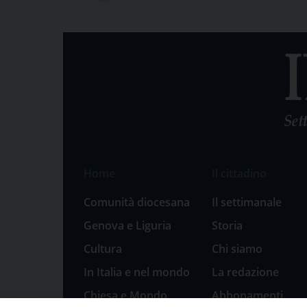
Home
Il cittadino
Comunità diocesana
Il settimanale
Genova e Liguria
Storia
Cultura
Chi siamo
In Italia e nel mondo
La redazione
Chiesa e Mondo
Abbonamenti