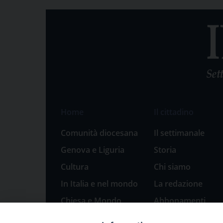
Home
Il cittadino
Comunità diocesana
Il settimanale
Genova e Liguria
Storia
Cultura
Chi siamo
In Italia e nel mondo
La redazione
Chiesa e Mondo
Abbonamenti
Sport
Pubblicità