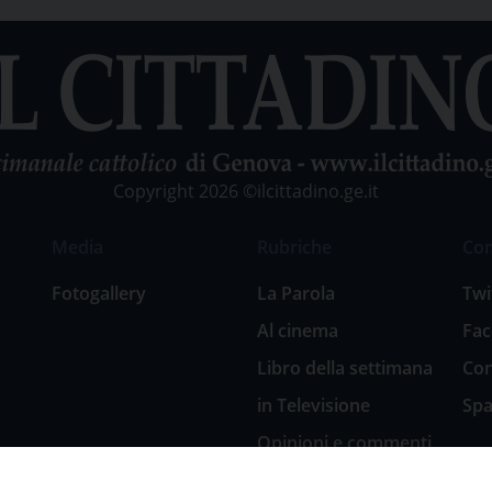
Copyright 2026 ©ilcittadino.ge.it
Media
Rubriche
Co
Fotogallery
La Parola
Twi
Al cinema
Fa
Libro della settimana
Con
in Televisione
Spa
Opinioni e commenti
San Giuseppe