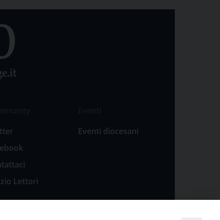
mmunity
Eventi
tter
Eventi diocesani
cebook
tattaci
zio Lettori