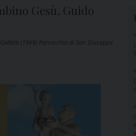
ambino Gesù, Guido
0
alletti (1969) Parrocchia di San Giuseppe
0
0
i