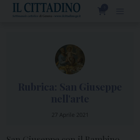
Skip
to
0
content
prodotti
Rubrica: San Giuseppe
nell'arte
27 Aprile 2021
San Giuseppe con il Bambino