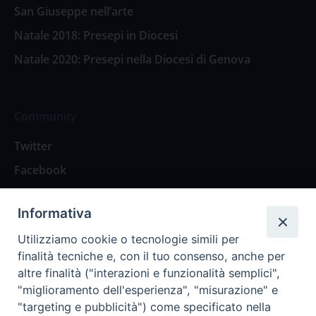
San Giuseppe nell’arte
Natale 2018: Presepi in Diocesi
Natale 2020: Presepi nella Diocesi di Genova
Community
Twitter
Facebook
Contattaci
Informativa
Spazio Lettori
Utilizziamo cookie o tecnologie simili per
finalità tecniche e, con il tuo consenso, anche per
altre finalità ("interazioni e funzionalità semplici",
Eventi
"miglioramento dell'esperienza", "misurazione" e
Eventi diocesani
"targeting e pubblicità") come specificato nella