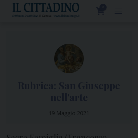
Skip
to
0
content
prodotti
Rubrica: San Giuseppe
nell'arte
19 Maggio 2021
Sacra Famiglia (Francesco