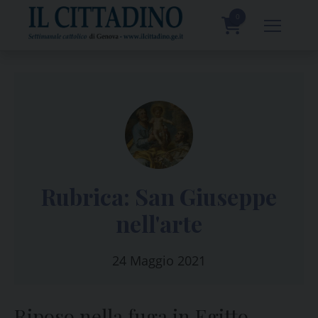
Skip
to
0
content
prodotti
Rubrica: San Giuseppe
nell'arte
24 Maggio 2021
Riposo nella fuga in Egitto