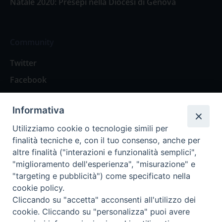
Natale 2020: Presepi nella Diocesi di Genova
Community
Twitter
Facebook
Contattaci
Informativa
Spazio Lettori
Utilizziamo cookie o tecnologie simili per
finalità tecniche e, con il tuo consenso, anche per
altre finalità ("interazioni e funzionalità semplici",
Eventi
"miglioramento dell'esperienza", "misurazione" e
Eventi diocesani
"targeting e pubblicità") come specificato nella
cookie policy.
Cliccando su "accetta" acconsenti all'utilizzo dei
cookie. Cliccando su "personalizza" puoi avere