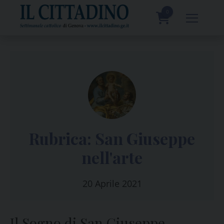
Skip
to
0
content
prodotti
Rubrica: San Giuseppe
nell'arte
20 Aprile 2021
Il Sogno di San Giuseppe,