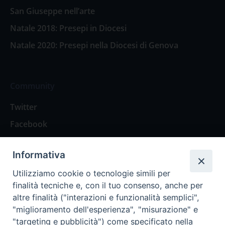
San Giuseppe nell’arte
Natale 2018: Presepi in Diocesi
Natale 2020: Presepi nella Diocesi di Genova
Community
Twitter
Facebook
Contattaci
Informativa
Spazio Lettori
Utilizziamo cookie o tecnologie simili per
finalità tecniche e, con il tuo consenso, anche per
altre finalità ("interazioni e funzionalità semplici",
Eventi
"miglioramento dell'esperienza", "misurazione" e
Eventi diocesani
"targeting e pubblicità") come specificato nella