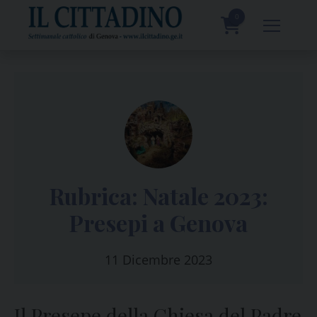
Skip
to
0
content
prodotti
Rubrica: Natale 2023:
Presepi a Genova
11 Dicembre 2023
Il Presepe della Chiesa del Padre