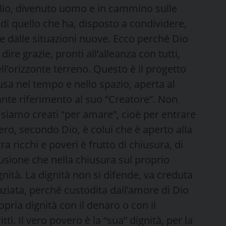
Figlio, divenuto uomo e in cammino sulle
 di quello che ha, disposto a condividere,
e dalle situazioni nuove. Ecco perché Dio
 dire grazie, pronti all’alleanza con tutti,
ell’orizzonte terreno. Questo è il progetto
usa nel tempo e nello spazio, aperta al
tante riferimento al suo “Creatore”. Non
 siamo creati “per amare”, cioè per entrare
vero, secondo Dio, è colui che è aperto alla
a ricchi e poveri è frutto di chiusura, di
usione che nella chiusura sul proprio
gnità. La dignità non si difende, va creduta
ziata, perché custodita dall’amore di Dio
ria dignità con il denaro o con il
ti. Il vero povero è la “sua” dignità, per la