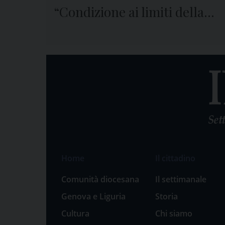
“Condizione ai limiti della
sopravvivenza”
Home
Il cittadino
Comunità diocesana
Il settimanale
Genova e Liguria
Storia
Cultura
Chi siamo