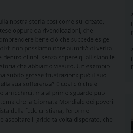
0
lla nostra storia così come sul creato,
tese oppure da rivendicazioni, che
Il comprendere bene ciò che succede esige
udizi: non possiamo dare autorità di verità
0
 dentro di noi, senza sapere quali siano le
L
a storia che abbiamo vissuto. Un esempio
 ha subito grosse frustrazioni: può il suo
ella sua sofferenza? E così ciò che è
ò arricchirci, ma al primo sguardo può
 tema che la Giornata Mondiale dei poveri
sta della fede cristiana, l’enorme
me ascoltare il grido talvolta disperato, che