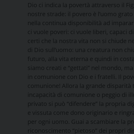
Dio ci indica la povertà attraverso il 
nostre strade: il povero è l’uomo grato
nella continua disponibilità ad imparar
ci vuole poveri: ci vuole liberi, capaci di
certi che la nostra vita non si chiude n
di Dio sull’uomo: una creatura non chi
futuro, alla vita eterna e quindi in cos
siamo creati e “gettati” nel mondo, ma
in comunione con Dio e i fratelli. Il po
comunione! Allora la grande disparità tr
incapacità di comunione o peggio di ill
privato si può “difendere” la propria di
e vissuta come dono originario e ringra
per ogni uomo. Guai a scambiare la prop
riconoscimento “pietoso” dei propri dirit