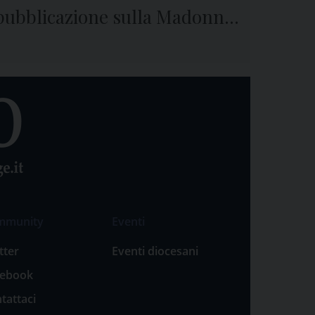
pubblicazione sulla Madonna
della Guardia e sulla
preghiera
mmunity
Eventi
tter
Eventi diocesani
cebook
tattaci