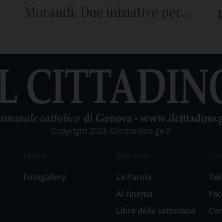
Morandi. Due iniziative per
ricordare il crollo e le vittime
Copyright 2026 ©ilcittadino.ge.it
Media
Rubriche
Co
Fotogallery
La Parola
Twi
Al cinema
Fa
Libro della settimana
Con