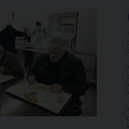
0
0
i
0