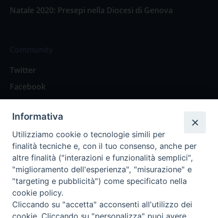
Natale 2020: Presepi nella Diocesi di Genova
Community
Twitter
Facebook
Contattaci
Informativa
Spazio Lettori
Utilizziamo cookie o tecnologie simili per
finalità tecniche e, con il tuo consenso, anche per
altre finalità ("interazioni e funzionalità semplici",
Eventi
"miglioramento dell'esperienza", "misurazione" e
Eventi diocesani
"targeting e pubblicità") come specificato nella
cookie policy.
Cliccando su "accetta" acconsenti all'utilizzo dei
cookie. Cliccando su "personalizza" puoi avere