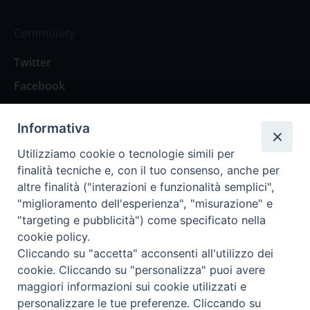
Community
Twitter
Facebook
Contattaci
Informativa
Spazio Lettori
Utilizziamo cookie o tecnologie simili per
finalità tecniche e, con il tuo consenso, anche per
altre finalità ("interazioni e funzionalità semplici",
Eventi
"miglioramento dell'esperienza", "misurazione" e
Eventi diocesani
"targeting e pubblicità") come specificato nella
cookie policy.
Cliccando su "accetta" acconsenti all'utilizzo dei
cookie. Cliccando su "personalizza" puoi avere
maggiori informazioni sui cookie utilizzati e
Privacy Policy
Informativa Cookie
personalizzare le tue preferenze. Cliccando su