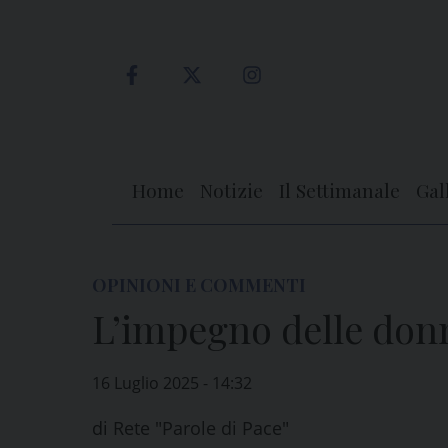
Skip
to
content
Home
Notizie
Il Settimanale
Gal
OPINIONI E COMMENTI
L’impegno delle donn
16 Luglio 2025 - 14:32
di
Rete "Parole di Pace"