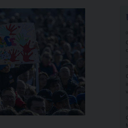
0
0
i
0