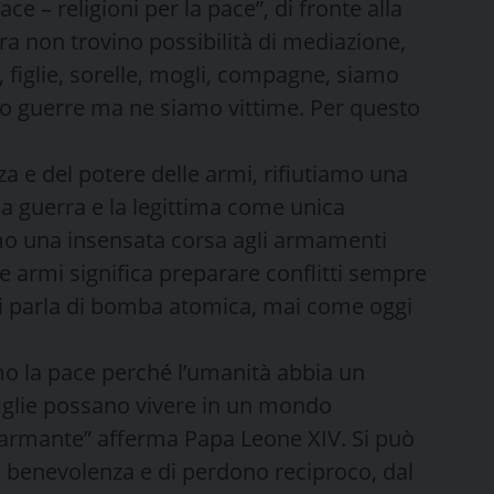
ce – religioni per la pace”, di fronte alla
ra non trovino possibilità di mediazione,
figlie, sorelle, mogli, compagne, siamo
o guerre ma ne siamo vittime. Per questo
za e del potere delle armi, rifiutiamo una
a guerra e la legittima come unica
iamo una insensata corsa agli armamenti
e armi significa preparare conflitti sempre
si parla di bomba atomica, mai come oggi
amo la pace perché l’umanità abbia un
e figlie possano vivere in un mondo
isarmante” afferma Papa Leone XIV. Si può
di benevolenza e di perdono reciproco, dal