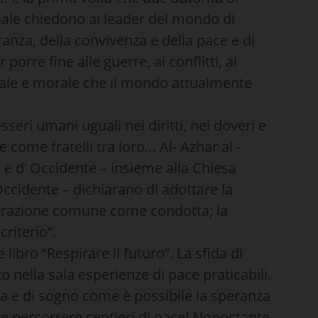
ionale chiedono ai leader del mondo di
ranza, della convivenza e della pace e di
porre fine alle guerre, ai conflitti, al
rale e morale che il mondo attualmente
sseri umani uguali nei diritti, nei doveri e
e come fratelli tra loro… Al- Azhar al -
e e d’ Occidente – insieme alla Chiesa
 Occidente – dichiarano di adottare la
aborazione comune come condotta; la
riterio”.
 libro “Respirare il futuro”. La sfida di
ella sala esperienze di pace praticabili.
ria e di sogno come è possibile la speranza
ile percorrere sentieri di pace! Nonostante