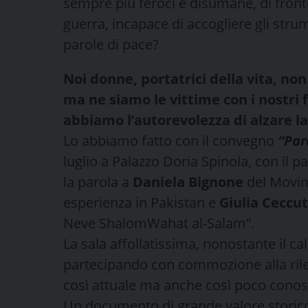
sempre più feroci e disumane, di front
guerra, incapace di accogliere gli stru
parole di pace?
Noi donne, portatrici della vita, no
ma ne siamo le vittime con i nostri fi
abbiamo l’autorevolezza di alzare la
Lo abbiamo fatto con il convegno
“Par
luglio a Palazzo Doria Spinola, con il p
la parola a
Daniela Bignone
del Movim
esperienza in Pakistan e
Giulia Ceccut
Neve ShalomWahat al-Salam”.
La sala affollatissima, nonostante il c
partecipando con commozione alla rile
così attuale ma anche così poco conosc
Un documento di grande valore storico: