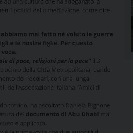
e ad una cultura che ha sdoganato la
menti politici della mediazione, come dire
n abbiamo mai fatto né voluto le guerre
gli e le nostre figlie. Per questo
 voce.
ole di pace, religioni per la pace”
il 3
atrocinio della Città Metropolitana, dando
ento dei Focolari, con una lunga
ti
, dell’Associazione italiana “Amici di
aldo torrido, ha ascoltato Daniela Bignone
ttura del
documento di Abu Dhabi
mai
iuto e applicato.
 è la prima volta che due autorità di