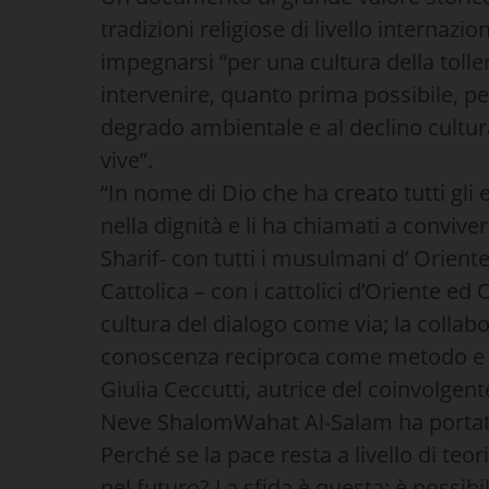
tradizioni religiose di livello internaz
impegnarsi “per una cultura della tolle
intervenire, quanto prima possibile, per 
degrado ambientale e al declino cultu
vive”.
“In nome di Dio che ha creato tutti gli e
nella dignità e li ha chiamati a conviver
Sharif- con tutti i musulmani d’ Orient
Cattolica – con i cattolici d’Oriente ed
cultura del dialogo come via; la coll
conoscenza reciproca come metodo e c
Giulia Ceccutti, autrice del coinvolgente
Neve ShalomWahat Al-Salam ha portato n
Perché se la pace resta a livello di teo
nel futuro? La sfida è questa: è possib