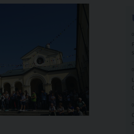
0
0
0