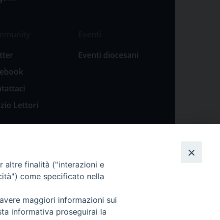
mmunity
Eventi
tter
Eventi diocesani
cebook
tattaci
zio Lettori
altre finalità ("interazioni e
cità") come specificato nella
 avere maggiori informazioni sui
sta informativa proseguirai la