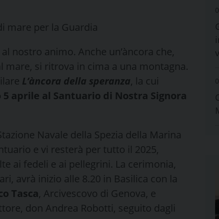
0
di mare per la Guardia
i
 al nostro animo. Anche un’àncora che,
al mare, si ritrova in cima a una montagna.
bilare
L’àncora della speranza
, la cui
0
 5 aprile al Santuario di Nostra Signora
azione Navale della Spezia della Marina
tuario e vi resterà per tutto il 2025,
lte ai fedeli e ai pellegrini. La cerimonia,
ari, avrà inizio alle 8.20 in Basilica con la
co Tasca
, Arcivescovo di Genova, e
ettore, don Andrea Robotti, seguito dagli