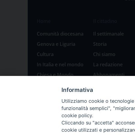
Home
Il cittadino
Comunità diocesana
Il settimanale
Genova e Liguria
Storia
Cultura
Chi siamo
In Italia e nel mondo
La redazione
Chiesa e Mondo
Abbonamenti
Sport
Pubblicità
Informativa
Parole di pace
Utilizziamo cookie o tecnologie s
Natale 2023: presepi
funzionalità semplici", "miglior
a Genova
cookie policy.
Cliccando su "accetta" acconsent
cookie utilizzati e personalizza