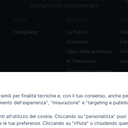
Copyright 2026 ©ilcittadino.ge.it
Media
Rubriche
Co
Fotogallery
La Parola
Twi
Al cinema
Fa
Libro della settimana
Con
in Televisione
Spa
Opinioni e commenti
San Giuseppe
nell’arte
imili per finalità tecniche e, con il tuo consenso, anche per 
Natale 2018: Presepi
amento dell'esperienza", "misurazione" e "targeting e pubbli
in Diocesi
Natale 2020: Presepi
i all'utilizzo dei cookie. Cliccando su "personalizza" puoi
nella Diocesi di
re le tue preferenze. Cliccando su "rifiuta" o chiudendo que
Genova