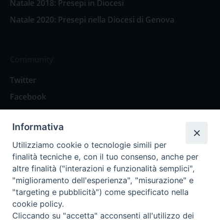
Natale 2018: Presepi in Diocesi
Natale 2020: Presepi nella Diocesi di Genova
Community
Twitter
Facebook
Contattaci
Informativa
Spazio Lettori
Utilizziamo cookie o tecnologie simili per
finalità tecniche e, con il tuo consenso, anche per
altre finalità ("interazioni e funzionalità semplici",
Eventi
"miglioramento dell'esperienza", "misurazione" e
Eventi diocesani
"targeting e pubblicità") come specificato nella
cookie policy.
Cliccando su "accetta" acconsenti all'utilizzo dei