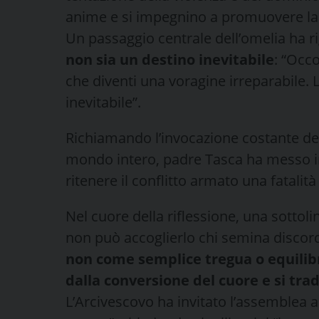
anime e si impegnino a promuovere la gi
Un passaggio centrale dell’omelia ha r
non sia un destino inevitabile
: “Occo
che diventi una voragine irreparabile. 
inevitabile”.
Richiamando l’invocazione costante del 
mondo intero, padre Tasca ha messo in
ritenere il conflitto armato una fatalità
Nel cuore della riflessione, una sottoli
non può accoglierlo chi semina discord
non come semplice tregua o equilib
dalla conversione del cuore e si tra
L’Arcivescovo ha invitato l’assemblea ad 