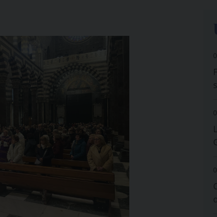
0
0
0