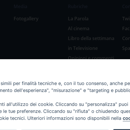
Media
Rubriche
Co
Fotogallery
La Parola
Twi
Al cinema
Fa
Libro della settimana
Con
in Televisione
Spa
Opinioni e commenti
San Giuseppe
nell’arte
imili per finalità tecniche e, con il tuo consenso, anche per 
Natale 2018: Presepi
amento dell'esperienza", "misurazione" e "targeting e pubbli
in Diocesi
Natale 2020: Presepi
i all'utilizzo dei cookie. Cliccando su "personalizza" puoi
nella Diocesi di
re le tue preferenze. Cliccando su "rifiuta" o chiudendo que
Genova
okie tecnici. Ulteriori informazioni sono disponibili nella
coo