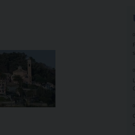
0
0
0