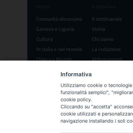
Home
Il cittadino
Comunità diocesana
Il settimanale
Genova e Liguria
Storia
Cultura
Chi siamo
In Italia e nel mondo
La redazione
Chiesa e Mondo
Abbonamenti
Sport
Pubblicità
Informativa
Parole di pace
Utilizziamo cookie o tecnologie s
Natale 2023: presepi
funzionalità semplici", "miglior
a Genova
cookie policy.
Cliccando su "accetta" acconsent
cookie utilizzati e personalizza
navigazione installando i soli co