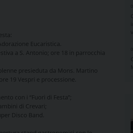
0
i
esta:
Adorazione Eucaristica.
0
stiva a S. Antonio; ore 18 in parrocchia
olenne presieduta da Mons. Martino
ore 19 Vespri e processione.
nto con i “Fuori di Festa”;
ambini di Crevari;
uper Disco Band.
 apertura stand gastronomici con le