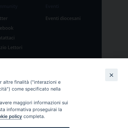
mmunity
Eventi
tter
Eventi diocesani
cebook
tattaci
zio Lettori
altre finalità ("interazioni e
cità") come specificato nella
 avere maggiori informazioni sui
sta informativa proseguirai la
kie policy
completa.