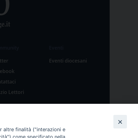
mmunity
Eventi
tter
Eventi diocesani
cebook
tattaci
zio Lettori
altre finalità ("interazioni e
cità") come specificato nella