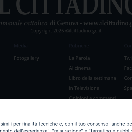
Copyright 2026 ©ilcittadino.ge.it
Media
Rubriche
Co
Fotogallery
La Parola
Twi
Al cinema
Fa
Libro della settimana
Con
in Televisione
Spa
Opinioni e commenti
San Giuseppe
nell’arte
imili per finalità tecniche e, con il tuo consenso, anche per 
Natale 2018: Presepi
amento dell'esperienza", "misurazione" e "targeting e pubbli