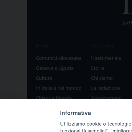
Home
Il cittadino
Comunità diocesana
Il settimanale
Genova e Liguria
Storia
Cultura
Chi siamo
In Italia e nel mondo
La redazione
Chiesa e Mondo
Abbonamenti
Sport
Pubblicità
Informativa
Parole di pace
Utilizziamo cookie o tecnologie s
Natale 2023: presepi
funzionalità semplici", "miglior