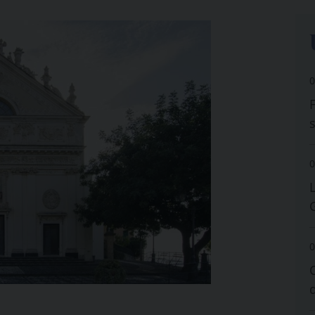
0
0
0