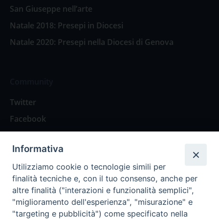
San Giuseppe nell’arte
Natale 2018: Presepi in Diocesi
Natale 2020: Presepi nella Diocesi di Genova
Community
Twitter
Facebook
Contattaci
Informativa
Spazio Lettori
Utilizziamo cookie o tecnologie simili per
finalità tecniche e, con il tuo consenso, anche per
altre finalità ("interazioni e funzionalità semplici",
Eventi
"miglioramento dell'esperienza", "misurazione" e
Eventi diocesani
"targeting e pubblicità") come specificato nella