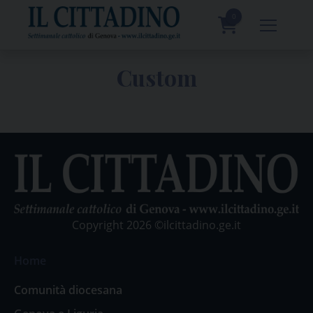
Skip
to
0
content
prodotti
Custom
Copyright 2026 ©ilcittadino.ge.it
Home
Comunità diocesana