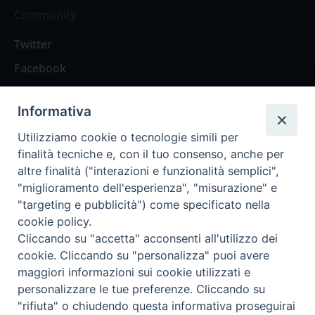
Community
Twitter
Facebook
Contattaci
Informativa
Spazio Lettori
Utilizziamo cookie o tecnologie simili per
finalità tecniche e, con il tuo consenso, anche per
altre finalità ("interazioni e funzionalità semplici",
Eventi
"miglioramento dell'esperienza", "misurazione" e
Eventi diocesani
"targeting e pubblicità") come specificato nella
cookie policy.
Cliccando su "accetta" acconsenti all'utilizzo dei
cookie. Cliccando su "personalizza" puoi avere
maggiori informazioni sui cookie utilizzati e
Privacy Policy
Informativa Cookie
personalizzare le tue preferenze. Cliccando su
"rifiuta" o chiudendo questa informativa proseguirai