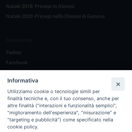
Natale 2018: Presepi in Diocesi
Natale 2020: Presepi nella Diocesi di Genova
Community
Twitter
Facebook
Contattaci
Informativa
Spazio Lettori
Utilizziamo cookie o tecnologie simili per
finalità tecniche e, con il tuo consenso, anche per
altre finalità ("interazioni e funzionalità semplici",
Eventi
"miglioramento dell'esperienza", "misurazione" e
Eventi diocesani
"targeting e pubblicità") come specificato nella
cookie policy.