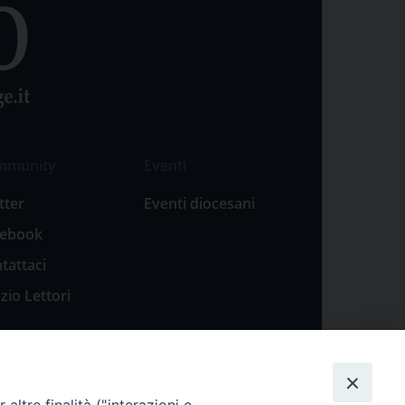
mmunity
Eventi
tter
Eventi diocesani
cebook
tattaci
zio Lettori