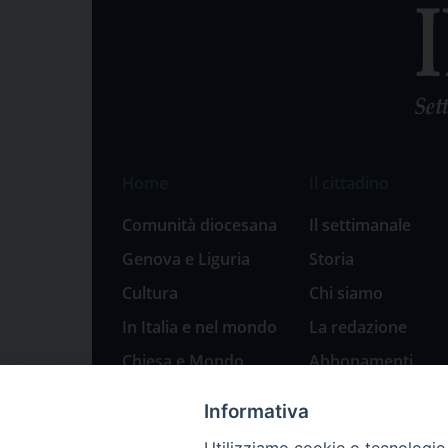
Home
Il cittadino
Comunità diocesana
Il settimanale
Genova e Liguria
Storia
Cultura
Chi siamo
In Italia e nel mondo
La redazione
Chiesa e Mondo
Abbonamenti
Sport
Pubblicità
Informativa
Parole di pace