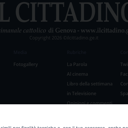
Copyright 2026 ©ilcittadino.ge.it
Media
Rubriche
Co
Fotogallery
La Parola
Twi
Al cinema
Fa
Libro della settimana
Con
in Televisione
Spa
Opinioni e commenti
San Giuseppe
nell’arte