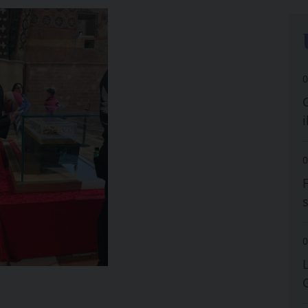
0
i
0
0