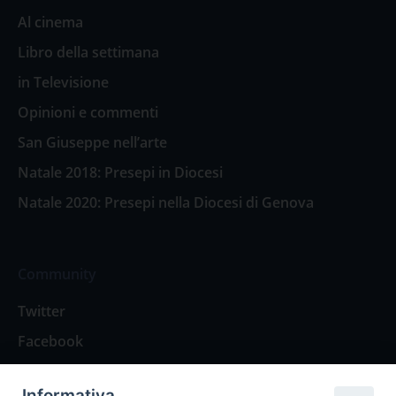
Al cinema
Libro della settimana
in Televisione
Opinioni e commenti
San Giuseppe nell’arte
Natale 2018: Presepi in Diocesi
Natale 2020: Presepi nella Diocesi di Genova
Community
Twitter
Facebook
Contattaci
Informativa