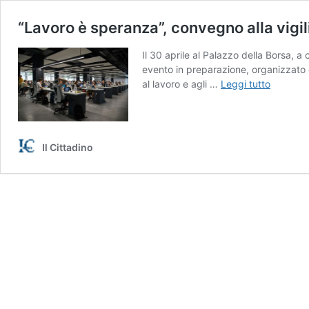
“Lavoro è speranza”, convegno alla vigil
Il 30 aprile al Palazzo della Borsa, a
evento in preparazione, organizzato d
“Lavoro
al lavoro e agli …
Leggi tutto
è
speranza
convegn
alla
Il Cittadino
vigilia
dell’1
maggio